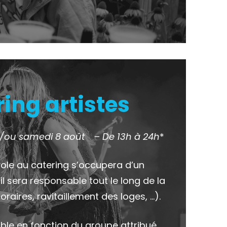
ing artistes
t/ou samedi 8 août
– De 13h à 24h
*
le au catering s’occupera d’un
il sera responsable tout le long de la
oraires, ravitaillement des loges, …).
iable en fonction du groupe attribué