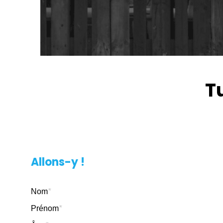
T
Allons-y !
Nom
*
Prénom
*