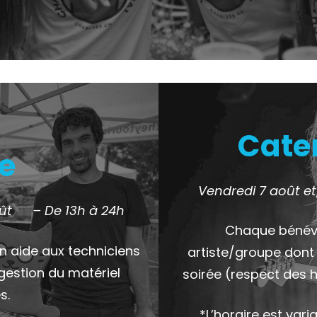
Cater
e
Vendredi 7 août e
ût
– De 13h à 24h
Chaque bénévo
n aide aux techniciens
artiste/groupe dont 
a gestion du matériel
soirée (respect des h
s.
*L’horaire est var