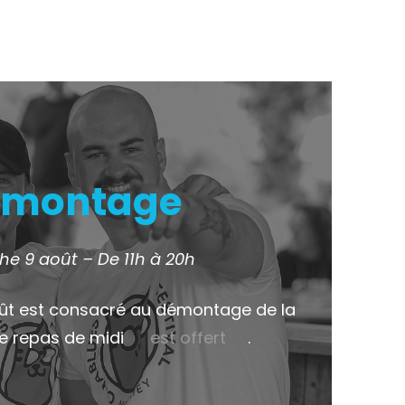
montage
e 9 août – De 11h à 20h
ût est consacré au démontage de la
Le repas de midi
est offert
.