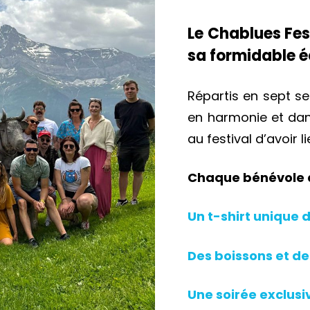
Le Chablues Fest
sa formidable é
Répartis en sept sec
en harmonie et da
au festival d’avoir l
Chaque bénévole a
Un t-shirt unique d
Des boissons et de 
Une soirée exclusi